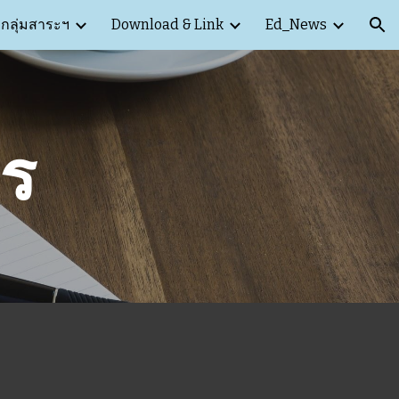
กลุ่มสาระฯ
Download & Link
Ed_News
ion
าร