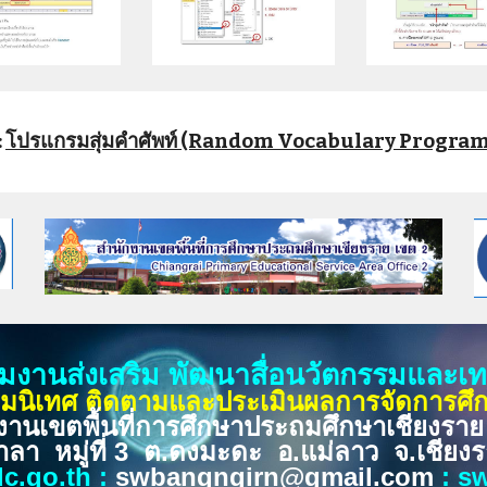
 
โปรแกรมสุ่มคำศัพท์ (Random Vocabulary Program 
่มงานส่งเสริม พัฒนาสื่อนวัตกรรมและ
ุ่มนิเทศ ติดตามและประเมินผลการจัดการศึ
งานเขตพื้นที่การศึกษาประถมศึกษาเชียงราย
าลา หมู่ที่ 3 ต.ดงมะดะ อ.แม่ลาว จ.เชีย
c.go.th
:
swbangngirn
@gmail.com
:
sw