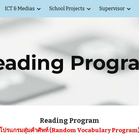
ICT & Medias
School Projects
Supervisor
ip to main content
Skip to navigat
eading Progr
Reading Program
โปรแกรมสุ่มคำศัพท์ (Random Vocabulary Program