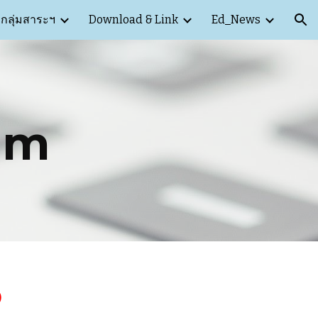
กลุ่มสาระฯ
Download & Link
Ed_News
ion
am
)