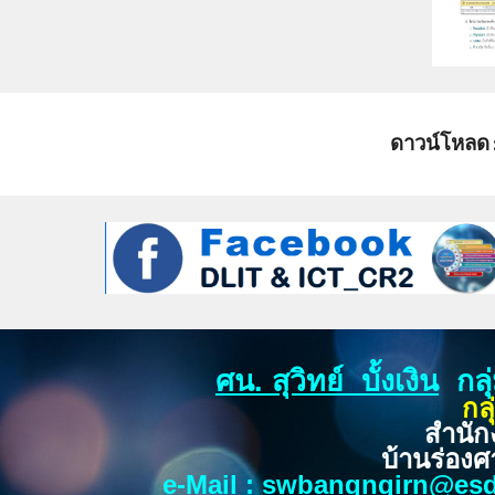
ดาวน์โหลด :
ศน. สุวิทย์ บั้งเงิน
กลุ
กล
สำนัก
บ้านร่องศ
e-Mail
:
swbangngirn@esd